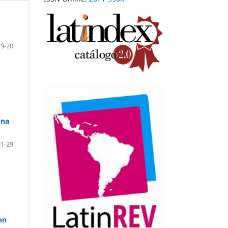
9-20
Una
21-29
en