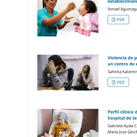
establecimien
Ismael Aguinaga
PDF
Violencia de 
un centro de 
Sahirita Katerin
PDF
Perfil clínico
hospital de t
Gabriela Ayala 
María Jose Sánch