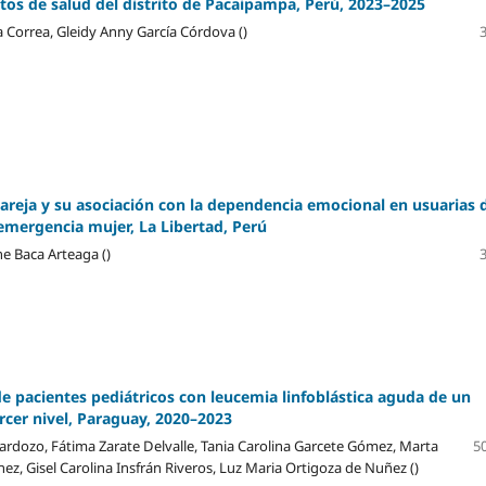
tos de salud del distrito de Pacaipampa, Perú, 2023–2025
 Correa, Gleidy Anny García Córdova ()
pareja y su asociación con la dependencia emocional en usuarias 
emergencia mujer, La Libertad, Perú
ne Baca Arteaga ()
 de pacientes pediátricos con leucemia linfoblástica aguda de un
ercer nivel, Paraguay, 2020–2023
Cardozo, Fátima Zarate Delvalle, Tania Carolina Garcete Gómez, Marta
50
ez, Gisel Carolina Insfrán Riveros, Luz Maria Ortigoza de Nuñez ()