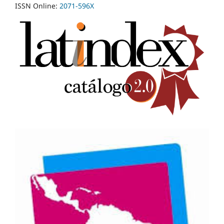
ISSN Online:
2071-596X