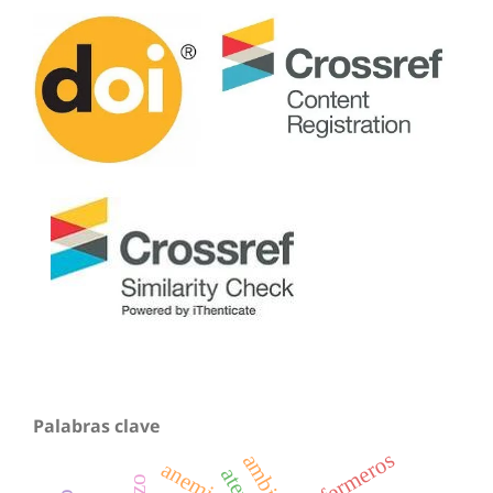
Palabras clave
enfermeros
ambiente
anemia