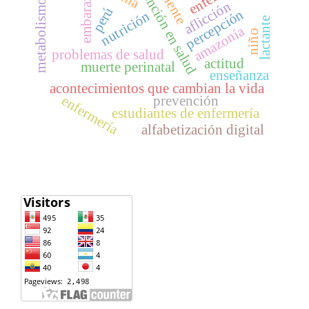
atención en salud
embarazo
metabolismo
aflicción
perú
percepción
nutrición
lactante
amazonía
niño
problemas de salud
actitud
muerte perinatal
enseñanza
acontecimientos que cambian la vida
enfermería
prevención
estudiantes de enfermería
alfabetización digital