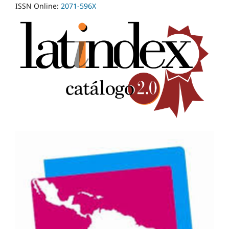
ISSN Online:
2071-596X