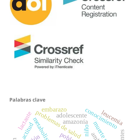
Palabras clave
embarazo
conocimiento
problemas de salud
leucemia
lactante
adolescente
metabolismo
amazonía
actitud
niño