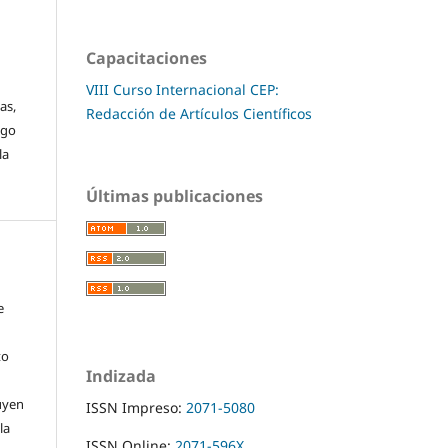
Capacitaciones
VIII Curso Internacional CEP:
as,
Redacción de Artículos Científicos
sgo
la
Últimas publicaciones
e
to
Indizada
luyen
ISSN Impreso:
2071-5080
la
ISSN Online:
2071-596X