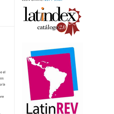
e el
ios
a la
bre