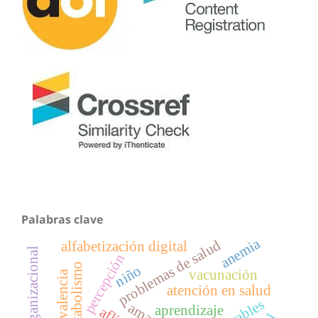
Palabras clave
anemia
problemas de salud
alfabetización digital
clima organizacional
percepción
metabolismo
niño
vacunación
prevalencia
atención en salud
aprendizaje