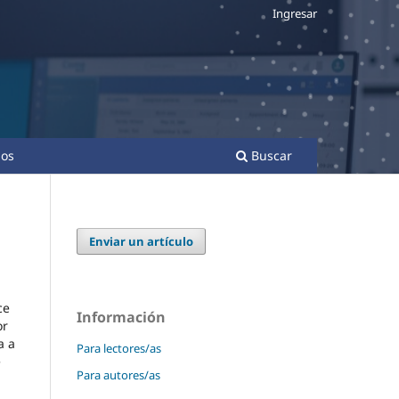
Ingresar
os
Buscar
Enviar un artículo
ce
Información
or
a a
Para lectores/as
e
Para autores/as