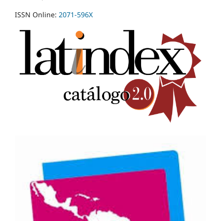
ISSN Online:
2071-596X