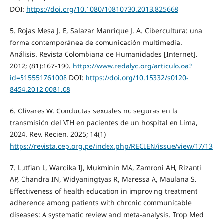
DOI:
https://doi.org/10.1080/10810730.2013.825668
5. Rojas Mesa J. E, Salazar Manrique J. A. Cibercultura: una
forma contemporánea de comunicación multimedia.
Análisis. Revista Colombiana de Humanidades [Internet].
2012; (81):167-190.
https://www.redalyc.org/articulo.oa?
id=515551761008
DOI:
https://doi.org/10.15332/s0120-
8454.2012.0081.08
6. Olivares W. Conductas sexuales no seguras en la
transmisión del VIH en pacientes de un hospital en Lima,
2024. Rev. Recien. 2025; 14(1)
https://revista.cep.org.pe/index.php/RECIEN/issue/view/17/13
7. Lutfian L, Wardika IJ, Mukminin MA, Zamroni AH, Rizanti
AP, Chandra IN, Widyaningtyas R, Maressa A, Maulana S.
Effectiveness of health education in improving treatment
adherence among patients with chronic communicable
diseases: A systematic review and meta-analysis. Trop Med