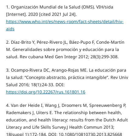
1. Organización Mundial de la Salud (OMS). VIH/sida
[Internet]. 2020 [cited 2021 Jul 24].
https://www.who.int/es/news-room/fact-sheets/detail/hiv-
aids
2. Díaz-Brito Y, Pérez-Rivero JL, Báez-Pupo F, Conde-Martín
M. Generalidades sobre promoción y educación para la
salud. Rev cubana Med Gen Integr 2012; 28(3):299-308.
3. Ocampo-Rivera DC, Arango-Rojas ME. La educación para
la salud: “Concepto abstracto, práctica intangible”. Rev Univ
Salud 2016; 18(1):24-33. DOI:
https://doi.org/10.22267/rus.161801.16
4. Van der Heide I, Wang J, Droomers M, Spreeuwenberg P,
Rademakers J, Uiters E. The relationship between health,
education, and health literacy: results from the Dutch Adult
Literacy and Life Skills Survey.J Health Commun 2013;
18(suppl 1):172-184. DOI: 10.1080/10810730.2013.825668