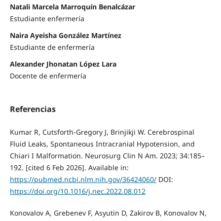
Natali Marcela Marroquín Benalcázar
Estudiante enfermería
Naira Ayeisha González Martínez
Estudiante de enfermería
Alexander Jhonatan López Lara
Docente de enfermería
Referencias
Kumar R, Cutsforth-Gregory J, Brinjikji W. Cerebrospinal
Fluid Leaks, Spontaneous Intracranial Hypotension, and
Chiari I Malformation. Neurosurg Clin N Am. 2023; 34:185–
192. [cited 6 Feb 2026]. Available in:
https://pubmed.ncbi.nlm.nih.gov/36424060/
DOI:
https://doi.org/10.1016/j.nec.2022.08.012
Konovalov A, Grebenev F, Asyutin D, Zakirov B, Konovalov N,