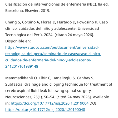
Clasificación de intervenciones de enfermería (NIC). 8a ed.
Barcelona: Elsevier; 2019.
Chang S, Corsino A, Flores D, Hurtado D, Powosino K. Caso
clínico: cuidados del niño y adolescente. Universidad
Tecnológica del Perú. 2024. [citado 24 mayo 2026].
Disponible en:
https://www.studocu.com/pe/document/universidad-
tecnologica-del-peru/seminario-de-casos/caso-clinico-
cuidados-de-enfermeria-del-nino-y-adolescente-
241201/161939148
Mammadkhanli O, Elbir C, Hanalioglu S, Canbay S.
Subfascial drainage and clipping technique for treatment of
cerebrospinal fluid leak following spinal surgery.
Neurosciences, 25(1), 50–54. [cited 24 may 2026]. Available
in:
https://doi.org/10.17712/nsj.2020.1.2019004
DOI:
https://doi.org/10.17712/nsj.2020.1.20190048