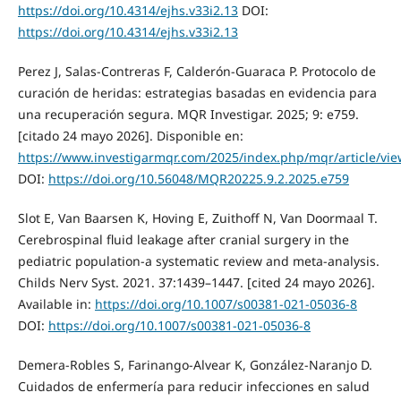
https://doi.org/10.4314/ejhs.v33i2.13
DOI:
https://doi.org/10.4314/ejhs.v33i2.13
Perez J, Salas-Contreras F, Calderón-Guaraca P. Protocolo de
curación de heridas: estrategias basadas en evidencia para
una recuperación segura. MQR Investigar. 2025; 9: e759.
[citado 24 mayo 2026]. Disponible en:
https://www.investigarmqr.com/2025/index.php/mqr/article/vi
DOI:
https://doi.org/10.56048/MQR20225.9.2.2025.e759
Slot E, Van Baarsen K, Hoving E, Zuithoff N, Van Doormaal T.
Cerebrospinal fluid leakage after cranial surgery in the
pediatric population-a systematic review and meta-analysis.
Childs Nerv Syst. 2021. 37:1439–1447. [cited 24 mayo 2026].
Available in:
https://doi.org/10.1007/s00381-021-05036-8
DOI:
https://doi.org/10.1007/s00381-021-05036-8
Demera-Robles S, Farinango-Alvear K, González-Naranjo D.
Cuidados de enfermería para reducir infecciones en salud