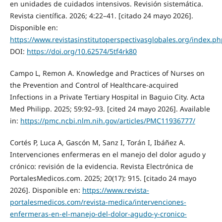
en unidades de cuidados intensivos. Revisión sistemática.
Revista científica. 2026; 4:22–41. [citado 24 mayo 2026].
Disponible en:
https://www.revistasinstitutoperspectivasglobales.org/index.ph
DOI:
https://doi.org/10.62574/5tf4rk80
Campo L, Remon A. Knowledge and Practices of Nurses on
the Prevention and Control of Healthcare-acquired
Infections in a Private Tertiary Hospital in Baguio City. Acta
Med Philipp. 2025; 59:92–93. [cited 24 mayo 2026]. Available
in:
https://pmc.ncbi.nlm.nih.gov/articles/PMC11936777/
Cortés P, Luca A, Gascón M, Sanz I, Torán I, Ibáñez A.
Intervenciones enfermeras en el manejo del dolor agudo y
crónico: revisión de la evidencia. Revista Electrónica de
PortalesMedicos.com. 2025; 20(17): 915. [citado 24 mayo
2026]. Disponible en:
https://www.revista-
portalesmedicos.com/revista-medica/intervenciones-
enfermeras-en-el-manejo-del-dolor-agudo-y-cronico-