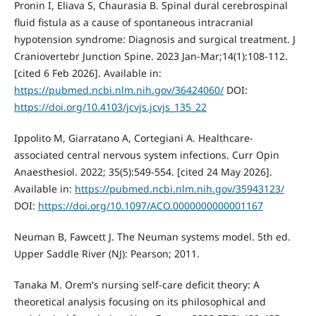
Pronin I, Eliava S, Chaurasia B. Spinal dural cerebrospinal
fluid fistula as a cause of spontaneous intracranial
hypotension syndrome: Diagnosis and surgical treatment. J
Craniovertebr Junction Spine. 2023 Jan-Mar;14(1):108-112.
[cited 6 Feb 2026]. Available in:
https://pubmed.ncbi.nlm.nih.gov/36424060/
DOI:
https://doi.org/10.4103/jcvjs.jcvjs_135_22
Ippolito M, Giarratano A, Cortegiani A. Healthcare-
associated central nervous system infections. Curr Opin
Anaesthesiol. 2022; 35(5):549-554. [cited 24 May 2026].
Available in:
https://pubmed.ncbi.nlm.nih.gov/35943123/
DOI:
https://doi.org/10.1097/ACO.0000000000001167
Neuman B, Fawcett J. The Neuman systems model. 5th ed.
Upper Saddle River (NJ): Pearson; 2011.
Tanaka M. Orem's nursing self-care deficit theory: A
theoretical analysis focusing on its philosophical and