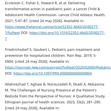
Eccleston C, Fisher E, Howard R, et al. Delivering
transformative action in paediatric pain: a Lancet Child &
Adolescent Health Commission. Lancet Child Adolesc Health.
2021; 5:47–87. [cited 24 may 2026]. Available in:
https://www.thelancet.com/article/S2352-4642(20)30277-
7/fulltext
DOI:
https://doi.org/10.1016/S2352-4642(20)30277-
7
Friedrichsdorf S, Goubert L. Pediatric pain treatment and
prevention for hospitalized children. Pain Rep. 2019; 5:
E804. [cited 24 may 2026]. Available in:
https://journals.lww.com/painrpts/Fulltext/2020/02000/Pediatri
DOI:
https://doi.org/10.1097/PR9.0000000000000804
Allahnezhad T, Aghaie B, Norouzadeh R, Ebadi A, Abbasinia
M. The Challenges of Nursing Presence at the Patient's
Bedside from the Perspective of Nurses: A Qualitative Study.
Ethiopian journal of health sciences. 2023; 33(2), 281–290.
[cited 24 may 2026]. Available in: