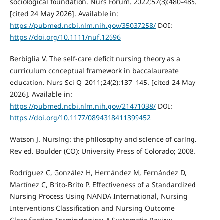
sociological foundation. Nurs Forum. 2022;57(3):480-485.
[cited 24 May 2026]. Available in:
https://pubmed.ncbi.nlm.nih.gov/35037258/
DOI:
https://doi.org/10.1111/nuf.12696
Berbiglia V. The self-care deficit nursing theory as a
curriculum conceptual framework in baccalaureate
education. Nurs Sci Q. 2011;24(2):137–145. [cited 24 May
2026]. Available in:
https://pubmed.ncbi.nlm.nih.gov/21471038/
DOI:
https://doi.org/10.1177/0894318411399452
Watson J. Nursing: the philosophy and science of caring.
Rev ed. Boulder (CO): University Press of Colorado; 2008.
Rodríguez C, González H, Hernández M, Fernández D,
Martínez C, Brito-Brito P. Effectiveness of a Standardized
Nursing Process Using NANDA International, Nursing
Interventions Classification and Nursing Outcome
Classification Terminologies: A Systematic Review.